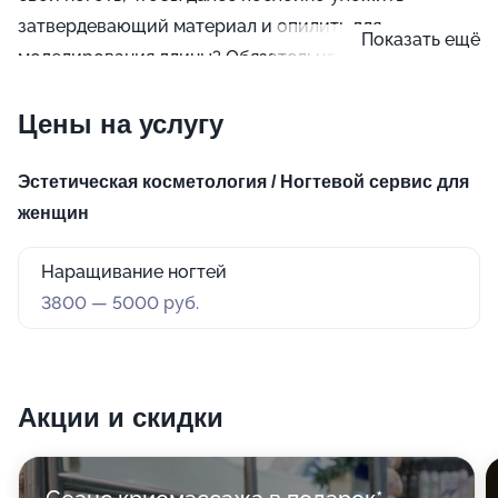
затвердевающий материал и опилить для
Показать ещё
моделирования длины? Обязательно сообщите
мастеру свои предпочтения, а также какое покрытие
вам удобнее: гель или акрил.
Цены на услугу
Эстетическая косметология / Ногтевой сервис для
женщин
Наращивание ногтей
3800 — 5000 руб.
Акции и скидки