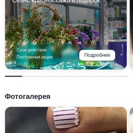
Сеанс криомассажа в подарок*
Срок действия
Подробнее
Постоянная акция
Фотогалерея